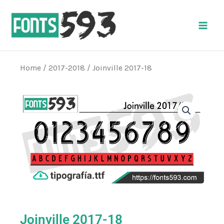
Skip
Main
to
Men
content
Home
/
2017-2018
/ Joinville 2017-18
Joinville 2017-18