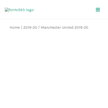
Skip
Main
to
Men
content
Home
/
2019-20
/ Manchester United 2019-20