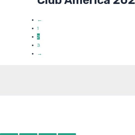
Club América 20
←
1
2
3
→